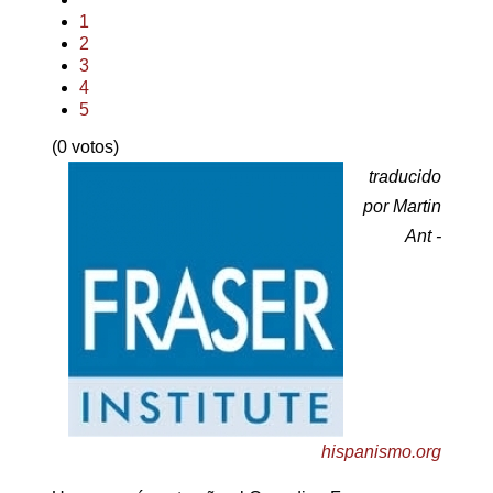
1
2
3
4
5
(0 votos)
traducido
por Martin
Ant -
hispanismo.org